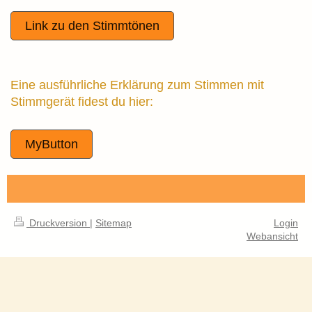
Link zu den Stimmtönen
Eine ausführliche Erklärung zum Stimmen mit
Stimmgerät fidest du hier:
MyButton
Druckversion
|
Sitemap
Login
Webansicht